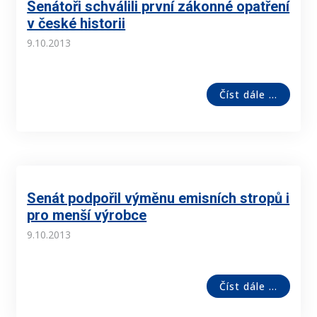
Senátoři schválili první zákonné opatření
v české historii
9.10.2013
Číst dále ...
Senát podpořil výměnu emisních stropů i
pro menší výrobce
9.10.2013
Číst dále ...