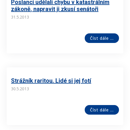
Poslanci udělali chybu v katastrálním
zákoně, napravit ji zkusí senátoři
31.5.2013
Číst dále ...
Strážník raritou. Lidé si jej fotí
30.5.2013
Číst dále ...