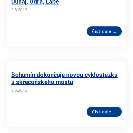
Dunaj, Odra, Labe
9.5.2013
Číst dále ...
Bohumín dokončuje novou cyklostezku
u skřečoňského mostu
8.5.2013
Číst dále ...