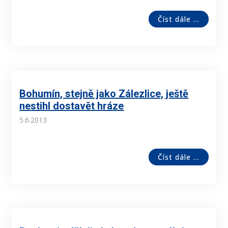
Číst dále ...
Bohumín, stejně jako Zálezlice, ještě
nestihl dostavět hráze
5.6.2013
Číst dále ...