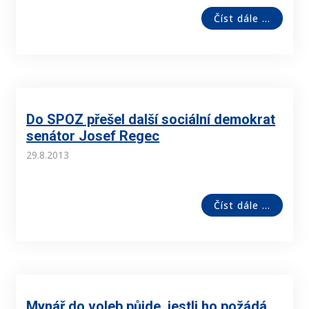
Číst dále ...
Do SPOZ přešel další sociální demokrat
senátor Josef Regec
29.8.2013
Číst dále ...
Mynář do voleb půjde, jestli ho požádá