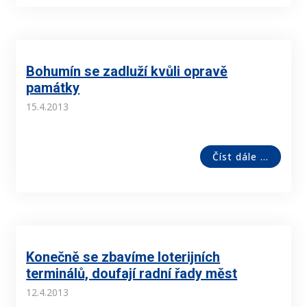
Bohumín se zadluží kvůli opravě
památky
15.4.2013
Číst dále ...
Konečně se zbavíme loterijních
terminálů, doufají radní řady měst
12.4.2013