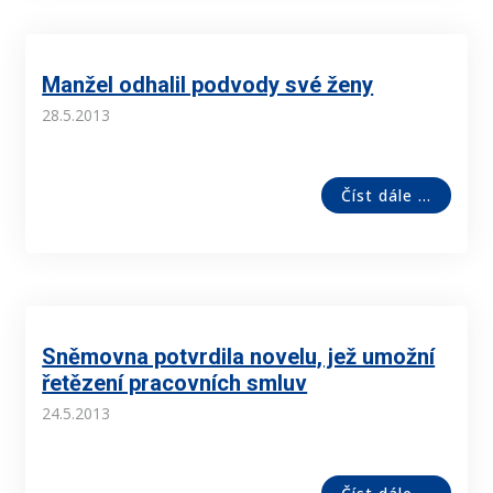
Manžel odhalil podvody své ženy
28.5.2013
Číst dále ...
Sněmovna potvrdila novelu, jež umožní
řetězení pracovních smluv
24.5.2013