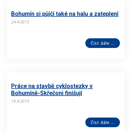
Bohumín si půjčí také na halu a zateplení
24.4.2013
Číst dále ...
Práce na stavbě cyklostezky v
Bohumíně-­Skřečoni finišují
19.4.2013
Číst dále ...