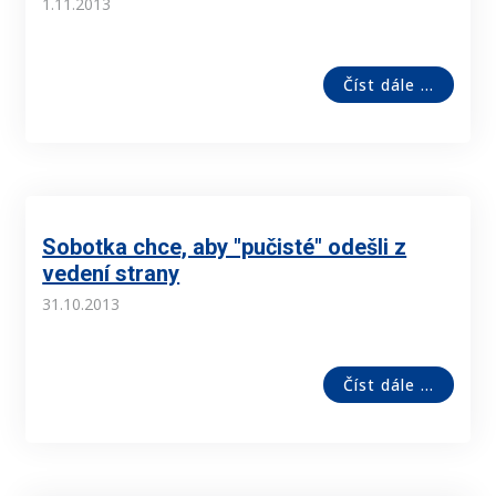
1.11.2013
Číst dále ...
Sobotka chce, aby "pučisté" odešli z
vedení strany
31.10.2013
Číst dále ...