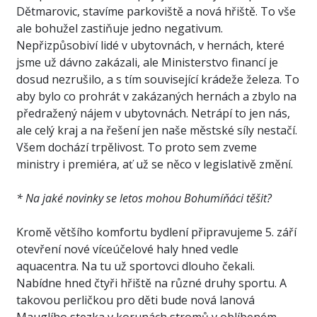
Dětmarovic, stavíme parkoviště a nová hřiště. To vše
ale bohužel zastiňuje jedno negativum.
Nepřizpůsobiví lidé v ubytovnách, v hernách, které
jsme už dávno zakázali, ale Ministerstvo financí je
dosud nezrušilo, a s tím související krádeže železa. To
aby bylo co prohrát v zakázaných hernách a zbylo na
předražený nájem v ubytovnách. Netrápí to jen nás,
ale celý kraj a na řešení jen naše městské síly nestačí.
Všem dochází trpělivost. To proto sem zveme
ministry i premiéra, ať už se něco v legislativě změní.
* Na jaké novinky se letos mohou Bohumíňáci těšit?
Kromě většího komfortu bydlení připravujeme 5. září
otevření nové víceúčelové haly hned vedle
aquacentra. Na tu už sportovci dlouho čekali.
Nabídne hned čtyři hřiště na různé druhy sportu. A
takovou perličkou pro děti bude nová lanová