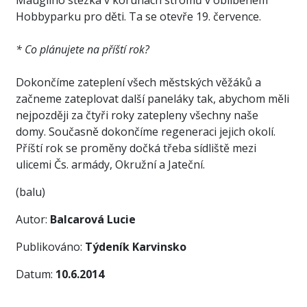
Mauglího stezka v korunách stromů v oblíbeném
Hobbyparku pro děti. Ta se otevře 19. července.
* Co plánujete na příští rok?
Dokončíme zateplení všech městských věžáků a
začneme zateplovat další paneláky tak, abychom měli
nejpozději za čtyři roky zatepleny všechny naše
domy. Současně dokončíme regeneraci jejich okolí.
Příští rok se proměny dočká třeba sídliště mezi
ulicemi Čs. armády, Okružní a Jateční.
(balu)
Autor:
Balcarová Lucie
Publikováno:
Týdeník Karvinsko
Datum:
10.6.2014