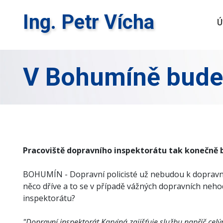
Ing. Petr Vícha
Ú
V Bohumíně bude
Pracoviště dopravního inspektorátu tak konečně 
BOHUMÍN - Dopravní policisté už nebudou k dopravním
něco dříve a to se v případě vážných dopravních neho
inspektorátu?
"Dopravní inspektorát Karviná zajišťuje službu napříč celý