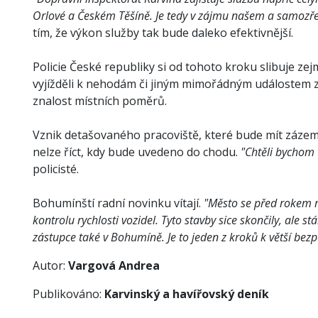
Orlové a Českém Těšíně. Je tedy v zájmu našem a samozře
tím, že výkon služby tak bude daleko efektivnější.
Policie České republiky si od tohoto kroku slibuje ze
vyjížděli k nehodám či jiným mimořádným událostem z K
znalost místních poměrů.
Vznik detašovaného pracoviště, které bude mít zázemí
nelze říct, kdy bude uvedeno do chodu.
"Chtěli bychom t
policisté.
Bohumínští radní novinku vítají.
"Město se před rokem r
kontrolu rychlosti vozidel. Tyto stavby sice skončily, ale s
zástupce také v Bohumíně. Je to jeden z kroků k větší bez
Autor:
Vargová Andrea
Publikováno:
Karvinský a havířovský deník