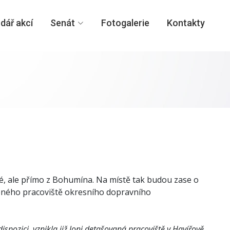
dář akcí
Senát
Fotogalerie
Kontakty
é, ale přímo z Bohumína. Na místě tak budou zase o
čeného pracoviště okresního dopravního
spozici, vznikla již loni detašovaná pracoviště v Havířově,