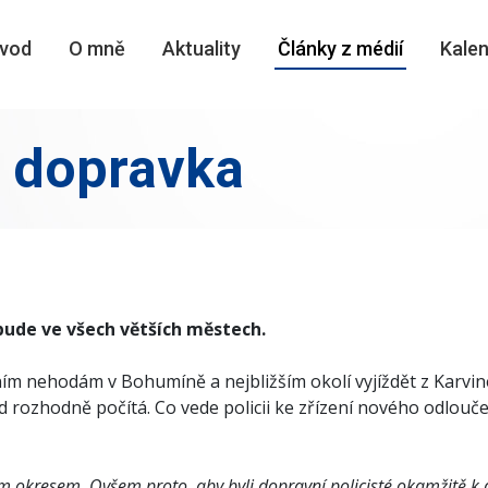
vod
O mně
Aktuality
Články z médií
Kalen
 dopravka
bude ve všech větších městech.
 nehodám v Bohumíně a nejbližším okolí vyjíždět z Karvin
d rozhodně počítá. Co vede policii ke zřízení nového odlou
m okresem. Ovšem proto, aby byli dopravní policisté okamžitě k di