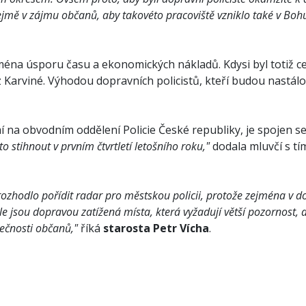
jmě v zájmu občanů, aby takovéto pracoviště vzniklo také v Boh
jména úsporu času a ekonomických nákladů. Kdysi byl totiž ce
arviné. Výhodou dopravních policistů, kteří budou nastálo p
 na obvodním oddělení Policie České republiky, je spojen se
o stihnout v prvním čtvrtletí letošního roku,"
dodala mluvčí s tí
ozhodlo pořídit radar pro městskou policii, protože zejména v do
tále jsou dopravou zatížená místa, která vyžadují větší pozornost,
pečnosti občanů,"
říká
starosta
Petr
Vícha
.