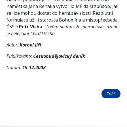
náměstka Jana Řeháka vytvořilo MF další způsob, jak
se lidé mohou dostat do herní závislosti. Rezolutní
formulace užil i starosta Bohumína a místopředseda
ČSSD
Petr Vícha
.
"Trvám na tom, že internetové sázení
je nelegální,"
tvrdil Vícha.
Autor:
Korbel Jiří
Publikováno:
Českobudějovický deník
Datum:
19.12.2008
Zpět