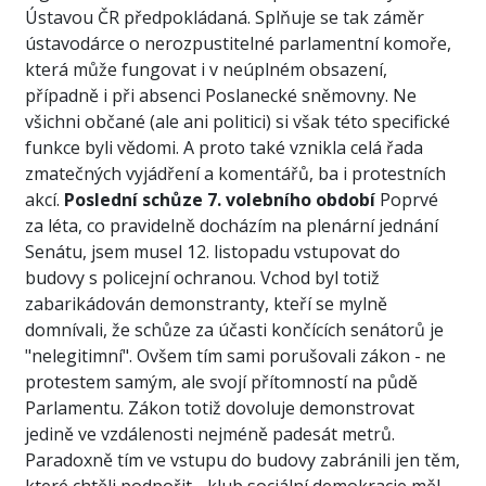
Ústavou ČR předpokládaná. Splňuje se tak záměr
ústavodárce o nerozpustitelné parlamentní komoře,
která může fungovat i v neúplném obsazení,
případně i při absenci Poslanecké sněmovny. Ne
všichni občané (ale ani politici) si však této specifické
funkce byli vědomi. A proto také vznikla celá řada
zmatečných vyjádření a komentářů, ba i protestních
akcí.
Poslední schůze 7. volebního období
Poprvé
za léta, co pravidelně docházím na plenární jednání
Senátu, jsem musel 12. listopadu vstupovat do
budovy s policejní ochranou. Vchod byl totiž
zabarikádován demonstranty, kteří se mylně
domnívali, že schůze za účasti končících senátorů je
"nelegitimní". Ovšem tím sami porušovali zákon - ne
protestem samým, ale svojí přítomností na půdě
Parlamentu. Zákon totiž dovoluje demonstrovat
jedině ve vzdálenosti nejméně padesát metrů.
Paradoxně tím ve vstupu do budovy zabránili jen těm,