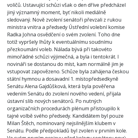
voličů. Ustavující schůzi však o den dříve předcházel
jiný významný moment, byť nikoli mediálně
sledovaný. Nově zvolení senátoři převzali z rukou
ministra vnitra a předsedy Ústřední volební komise
Radka Johna osvědčení o svém zvolení. Toho dne
totiž vypršely lhůty k eventuálnímu soudnímu
přezkoumání voleb. Nálada bývá při takovéto
mimořádné schůzi výjimečná, a byla i tentokrát. I
novináři se dostanou do míst, kam normálně jim je
vstupovat zapovězeno. Schůze byla zahájena českou
státní hymnou a dosavadní 1. místopředsedkyně
Senátu Alena Gajdůšková, která byla pověřena
vedením Senátu do zvolení nového vedení, přijala
ústavní slib nových senátorů. Po nutných
organizačních procedurách plénum přistoupilo k
tajné volbě svého předsedy. Kandidátem byl pouze
Milan Štěch, nominovaný nejsilnějším klubem v
Senátu. Podle předpokladů byl zvolen v prvním kole.