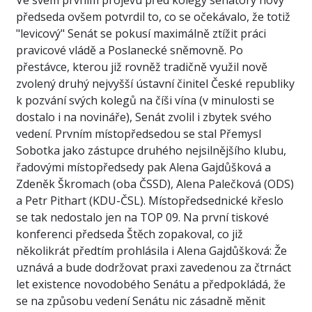
Ve svém prvním projevu před kolegy senátory nový
předseda ovšem potvrdil to, co se očekávalo, že totiž
"levicový" Senát se pokusí maximálně ztížit práci
pravicové vládě a Poslanecké sněmovně. Po
přestávce, kterou již rovněž tradičně využil nově
zvolený druhý nejvyšší ústavní činitel České republiky
k pozvání svých kolegů na číši vína (v minulosti se
dostalo i na novináře), Senát zvolil i zbytek svého
vedení. Prvním místopředsedou se stal Přemysl
Sobotka jako zástupce druhého nejsilnějšího klubu,
řadovými místopředsedy pak Alena Gajdůšková a
Zdeněk Škromach (oba ČSSD), Alena Palečková (ODS)
a Petr Pithart (KDU-ČSL). Místopředsednické křeslo
se tak nedostalo jen na TOP 09. Na první tiskové
konferenci předseda Štěch zopakoval, co již
několikrát předtím prohlásila i Alena Gajdůšková: Že
uznává a bude dodržovat praxi zavedenou za čtrnáct
let existence novodobého Senátu a předpokládá, že
se na způsobu vedení Senátu nic zásadně měnit