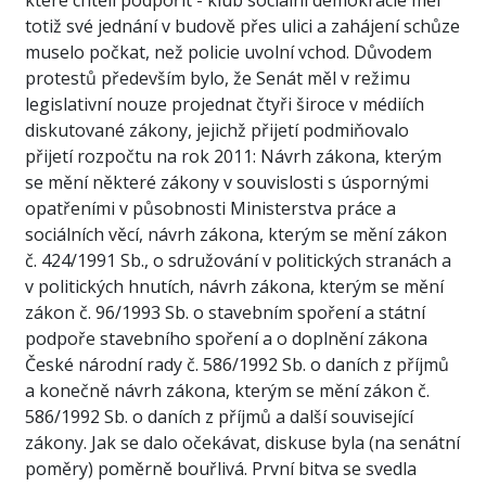
které chtěli podpořit - klub sociální demokracie měl
totiž své jednání v budově přes ulici a zahájení schůze
muselo počkat, než policie uvolní vchod. Důvodem
protestů především bylo, že Senát měl v režimu
legislativní nouze projednat čtyři široce v médiích
diskutované zákony, jejichž přijetí podmiňovalo
přijetí rozpočtu na rok 2011: Návrh zákona, kterým
se mění některé zákony v souvislosti s úspornými
opatřeními v působnosti Ministerstva práce a
sociálních věcí, návrh zákona, kterým se mění zákon
č. 424/1991 Sb., o sdružování v politických stranách a
v politických hnutích, návrh zákona, kterým se mění
zákon č. 96/1993 Sb. o stavebním spoření a státní
podpoře stavebního spoření a o doplnění zákona
České národní rady č. 586/1992 Sb. o daních z příjmů
a konečně návrh zákona, kterým se mění zákon č.
586/1992 Sb. o daních z příjmů a další související
zákony. Jak se dalo očekávat, diskuse byla (na senátní
poměry) poměrně bouřlivá. První bitva se svedla