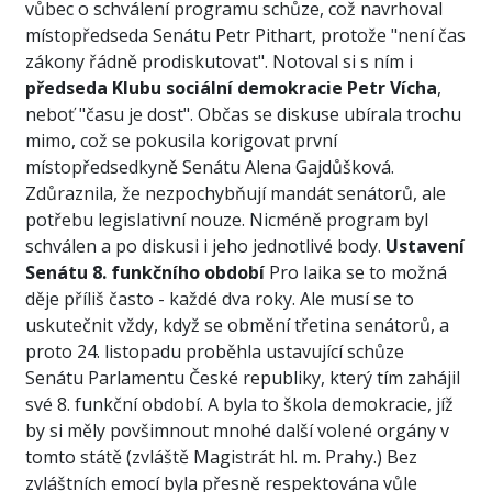
vůbec o schválení programu schůze, což navrhoval
místopředseda Senátu Petr Pithart, protože "není čas
zákony řádně prodiskutovat". Notoval si s ním i
předseda Klubu sociální demokracie Petr Vícha
,
neboť "času je dost". Občas se diskuse ubírala trochu
mimo, což se pokusila korigovat první
místopředsedkyně Senátu Alena Gajdůšková.
Zdůraznila, že nezpochybňují mandát senátorů, ale
potřebu legislativní nouze. Nicméně program byl
schválen a po diskusi i jeho jednotlivé body.
Ustavení
Senátu 8. funkčního období
Pro laika se to možná
děje příliš často - každé dva roky. Ale musí se to
uskutečnit vždy, když se obmění třetina senátorů, a
proto 24. listopadu proběhla ustavující schůze
Senátu Parlamentu České republiky, který tím zahájil
své 8. funkční období. A byla to škola demokracie, jíž
by si měly povšimnout mnohé další volené orgány v
tomto státě (zvláště Magistrát hl. m. Prahy.) Bez
zvláštních emocí byla přesně respektována vůle