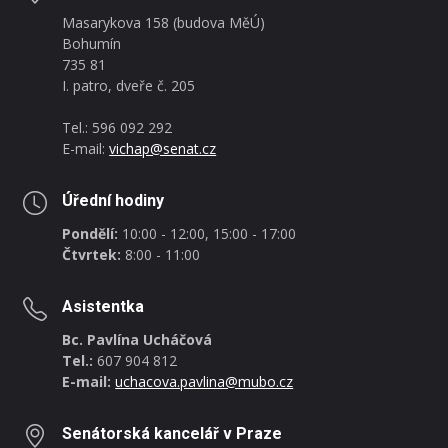
Masarykova 158 (budova MěÚ)
Bohumín
735 81
I. patro, dveře č. 205
Tel.: 596 092 292
E-mail:
vichap@senat.cz
Úřední hodiny
Pondělí:
10:00 - 12:00, 15:00 - 17:00
Čtvrtek:
8:00 - 11:00
Asistentka
Bc. Pavlína Ucháčová
Tel.:
607 904 812
E-mail:
uchacova.pavlina@mubo.cz
Senátorská kancelář v Praze