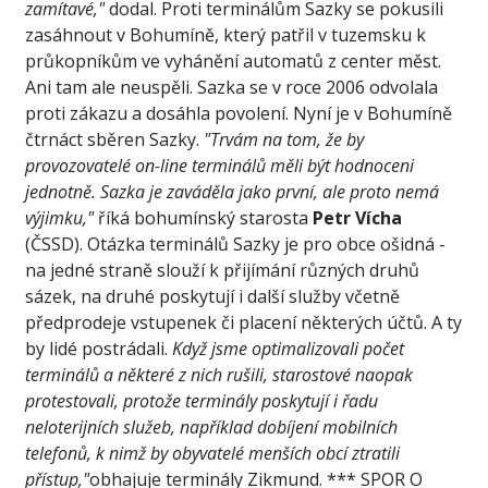
zamítavé,"
dodal. Proti terminálům Sazky se pokusili
zasáhnout v Bohumíně, který patřil v tuzemsku k
průkopníkům ve vyhánění automatů z center měst.
Ani tam ale neuspěli. Sazka se v roce 2006 odvolala
proti zákazu a dosáhla povolení. Nyní je v Bohumíně
čtrnáct sběren Sazky.
"Trvám na tom, že by
provozovatelé on-line terminálů měli být hodnoceni
jednotně. Sazka je zaváděla jako první, ale proto nemá
výjimku,"
říká bohumínský starosta
Petr Vícha
(ČSSD). Otázka terminálů Sazky je pro obce ošidná -
na jedné straně slouží k přijímání různých druhů
sázek, na druhé poskytují i další služby včetně
předprodeje vstupenek či placení některých účtů. A ty
by lidé postrádali.
Když jsme optimalizovali počet
terminálů a některé z nich rušili, starostové naopak
protestovali, protože terminály poskytují i řadu
neloterijních služeb, například dobíjení mobilních
telefonů, k nimž by obyvatelé menších obcí ztratili
přístup,"
obhajuje terminály Zikmund. *** SPOR O