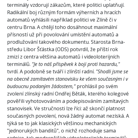
terminály vzdorují zákazům, které politici uplatňují.
Radikální boj různým formám výherních a hracích
automatů vyhlásili například politici ve Zlíně či v
centru Brna. A chtějí toho dosáhnout maximální
přísností už při povolování umístění automatů a
prodlužování takového dokumentu. Starosta Brna-
středu Libor Šťástka (ODS) potvrdil, že příští rok
zmizí z centra většina automatů i videoloterijních
terminálů.
"Je to náš příspěvek k boji proti hazardu,"
tvrdí. A podobně se tváří i zlínští radní.
"Shodli jsme se
na obecně zamítavém stanovisku ke všem současným i v
budoucnu podaným žádostem,"
prohlásil po svém
zvolení zlínský radní Ondřej Běták, kterého kolegové
pověřili vyhotovováním a podepisováním zamítavých
stanovisek. Ve stručnosti lze říci: až skončí platnost
současných povolení, nová žádný automat nezíská. A
týká se to jak klasických většinou mechanických
"jednorukých banditů", o nichž rozhoduje sama