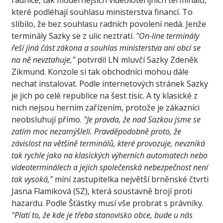
radnice, tak modernějších videoloterijních terminálů,
které podléhají souhlasu ministerstva financí. To
slíbilo, že bez souhlasu radních povolení nedá. Jenže
terminály Sazky se z ulic neztratí.
"On-line terminály
řeší jiná část zákona a souhlas ministerstva ani obcí se
na ně nevztahuje,"
potvrdil LN mluvčí Sazky Zdeněk
Zikmund. Konzole si tak obchodníci mohou dále
nechat instalovat. Podle internetových stránek Sazky
je jich po celé republice na šest tisíc. A ty klasické z
nich nejsou herním zařízením, protože je zákazníci
neobsluhují přímo.
"Je pravda, že nad Sazkou jsme se
zatím moc nezamýšleli. Pravděpodobně proto, že
závislost na většině terminálů, které provozuje, nevzniká
tak rychle jako na klasických výherních automatech nebo
videoterminálech a jejich společenská nebezpečnost není
tak vysoká,"
míní zastupitelka největší brněnské čtvrti
Jasna Flamiková (SZ), která soustavně brojí proti
hazardu. Podle Šťástky musí vše probrat s právníky.
"Platí to, že kde je třeba stanovisko obce, bude u nás