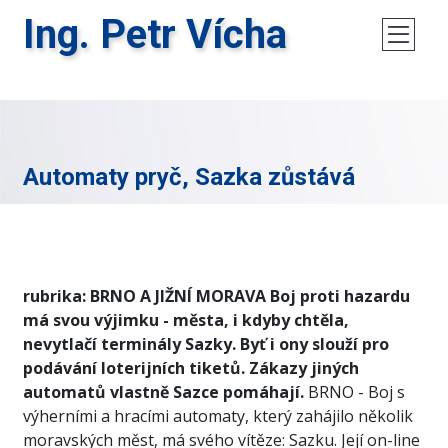
Ing. Petr Vícha
Automaty pryč, Sazka zůstává
rubrika: BRNO A JIŽNÍ MORAVA
Boj proti hazardu
má svou výjimku - města, i kdyby chtěla,
nevytlačí terminály Sazky. Byť i ony slouží pro
podávání loterijních tiketů. Zákazy jiných
automatů vlastně Sazce pomáhají.
BRNO - Boj s
výherními a hracími automaty, který zahájilo několik
moravských měst, má svého vítěze: Sazku. Její on-line