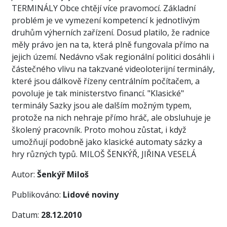
TERMINÁLY Obce chtějí více pravomocí. Základní
problém je ve vymezení kompetencí k jednotlivým
druhům výherních zařízení. Dosud platilo, že radnice
měly právo jen na ta, která plně fungovala přímo na
jejich území. Nedávno však regionální politici dosáhli i
částečného vlivu na takzvané videoloterijní terminály,
které jsou dálkově řízeny centrálním počítačem, a
povoluje je tak ministerstvo financí. "Klasické"
terminály Sazky jsou ale dalším možným typem,
protože na nich nehraje přímo hráč, ale obsluhuje je
školený pracovník. Proto mohou zůstat, i když
umožňují podobně jako klasické automaty sázky a
hry různých typů. MILOŠ ŠENKÝŘ, JIŘINA VESELÁ
Autor:
Šenkýř Miloš
Publikováno:
Lidové noviny
Datum:
28.12.2010