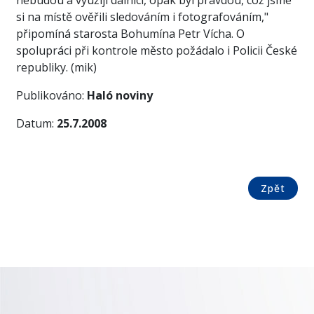
nebudou a využijí dálnici, opak byl pravdou, což jsme
si na místě ověřili sledováním i fotografováním,"
připomíná starosta Bohumína Petr Vícha. O
spolupráci při kontrole město požádalo i Policii České
republiky. (mik)
Publikováno:
Haló noviny
Datum:
25.7.2008
Zpět