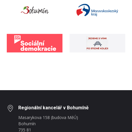
Regionální kancelář v Bohumíně
Masarykova 158 (budova MěÚ)
Bohumín
735 81