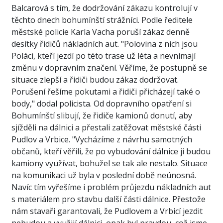
Balcarová s tím, že dodržování zákazu kontrolují v
těchto dnech bohumínští strážníci. Podle ředitele
městské policie Karla Vacha poruší zákaz denně
desítky řidičů nákladních aut. "Polovina z nich jsou
Poláci, kteří jezdí po této trase už léta a nevnímají
změnu v dopravním značení. Věříme, že postupně se
situace zlepší a řidiči budou zákaz dodržovat.
Porušení řešíme pokutami a řidiči přicházejí také o
body," dodal policista. Od dopravního opatření si
Bohumínští slibují, že řidiče kamionů donutí, aby
sjížděli na dálnici a přestali zatěžovat městské části
Pudlov a Vrbice. "Vycházíme z návrhu samotných
občanů, kteří věřili, že po vybudování dálnice ji budou
kamiony využívat, bohužel se tak ale nestalo. Situace
na komunikaci už byla v poslední době neúnosná.
Navíc tím vyřešíme i problém průjezdu nákladních aut
s materiálem pro stavbu další části dálnice. Přestože
nám stavaři garantovali, že Pudlovem a Vrbicí jezdit