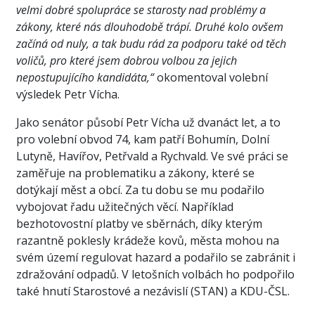
velmi dobré spolupráce se starosty nad problémy a
zákony, které nás dlouhodobě trápí. Druhé kolo ovšem
začíná od nuly, a tak budu rád za podporu také od těch
voličů, pro které jsem dobrou volbou za jejich
nepostupujícího kandidáta,“
okomentoval volební
výsledek Petr Vícha.
Jako senátor působí Petr Vícha už dvanáct let, a to
pro volební obvod 74, kam patří Bohumín, Dolní
Lutyně, Havířov, Petřvald a Rychvald. Ve své práci se
zaměřuje na problematiku a zákony, které se
dotýkají měst a obcí. Za tu dobu se mu podařilo
vybojovat řadu užitečných věcí. Například
bezhotovostní platby ve sběrnách, díky kterým
razantně poklesly krádeže kovů, města mohou na
svém území regulovat hazard a podařilo se zabránit i
zdražování odpadů. V letošních volbách ho podpořilo
také hnutí Starostové a nezávislí (STAN) a KDU-ČSL.