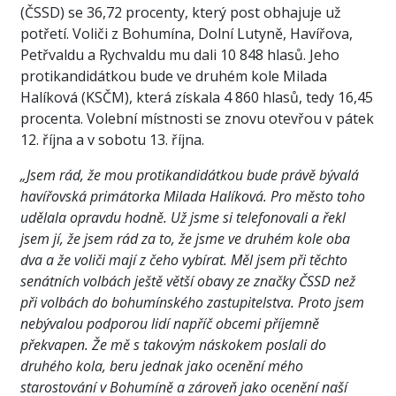
(ČSSD) se 36,72 procenty, který post obhajuje už
potřetí. Voliči z Bohumína, Dolní Lutyně, Havířova,
Petřvaldu a Rychvaldu mu dali 10 848 hlasů. Jeho
protikandidátkou bude ve druhém kole Milada
Halíková (KSČM), která získala 4 860 hlasů, tedy 16,45
procenta. Volební místnosti se znovu otevřou v pátek
12. října a v sobotu 13. října.
„Jsem rád, že mou protikandidátkou bude právě bývalá
havířovská primátorka Milada Halíková. Pro město toho
udělala opravdu hodně. Už jsme si telefonovali a řekl
jsem jí, že jsem rád za to, že jsme ve druhém kole oba
dva a že voliči mají z čeho vybírat. Měl jsem při těchto
senátních volbách ještě větší obavy ze značky ČSSD než
při volbách do bohumínského zastupitelstva. Proto jsem
nebývalou podporou lidí napříč obcemi příjemně
překvapen. Že mě s takovým náskokem poslali do
druhého kola, beru jednak jako ocenění mého
starostování v Bohumíně a zároveň jako ocenění naší